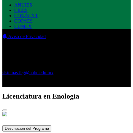
ANUIES
CIEES
CONACYT
COPAES
CUMEX
Aviso de Privacidad
©2026 Todos los Derechos Reservados. Facultad de Enología y
Gastronomía.
Última Actualización: 19 de Mayo de 2026.
Comentarios
sistemas.feg@uabc.edu.mx
Licenciatura en Enología
Descripción del Programa